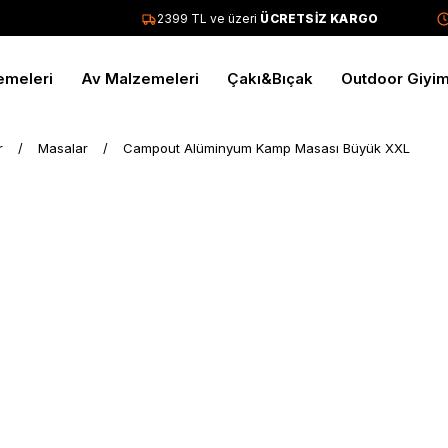
2399 TL ve üzeri
ÜCRETSİZ KARGO
Tü
emeleri
Av Malzemeleri
Çakı&Bıçak
Outdoor Giyi
r
Masalar
Campout Alüminyum Kamp Masası Büyük XXL