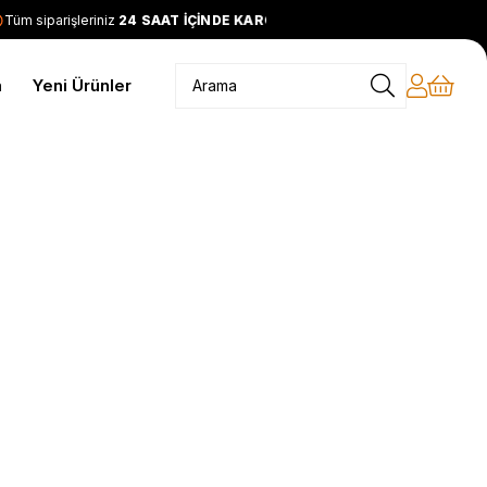
m siparişleriniz
24 SAAT İÇİNDE KARGODA
2399 TL ve üzeri
m
Yeni Ürünler