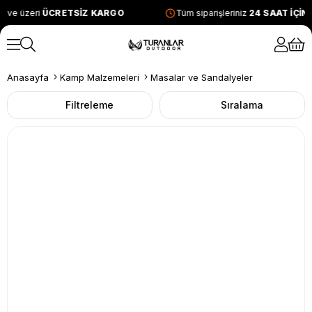
 ve üzeri
ÜCRETSİZ KARGO
Tüm siparişleriniz
24 SAAT İÇİN
Anasayfa
Kamp Malzemeleri
Masalar ve Sandalyeler
Filtreleme
Sıralama