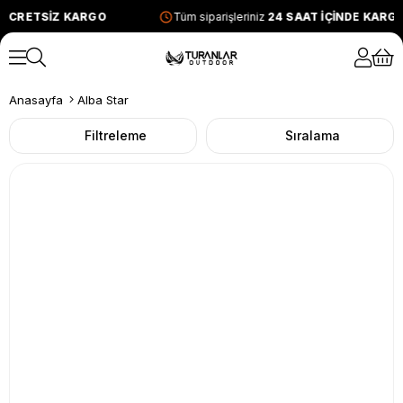
ETSİZ KARGO
Tüm siparişleriniz
24 SAAT İÇİNDE KARGODA
Anasayfa
Alba Star
Filtreleme
Sıralama