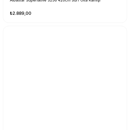
Albastar Superlative 3256 420cm Surf Olta Kamışı
₺2.889,00