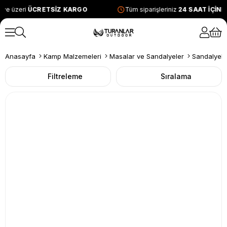
ve üzeri
ÜCRETSİZ KARGO
Tüm siparişleriniz
24 SAAT İÇİN
Anasayfa
Kamp Malzemeleri
Masalar ve Sandalyeler
Sandalyele
Filtreleme
Sıralama