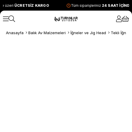
ve üzeri
ÜCRETSİZ KARGO
Tüm siparişleriniz
24 SAAT İÇİND
Anasayfa
Balık Av Malzemeleri
İğneler ve Jig Head
Tekli İğnele