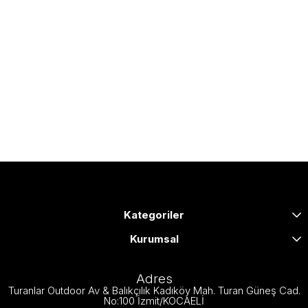
Kategoriler
Kurumsal
Adres
Turanlar Outdoor Av & Balıkçılık Kadıköy Mah. Turan Güneş Cad.
No:100 İzmit/KOCAELİ