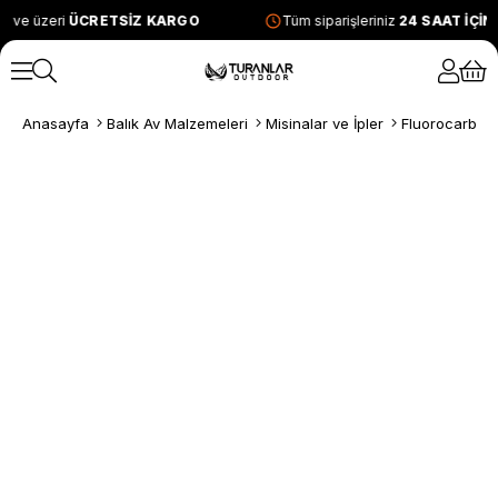
L ve üzeri
ÜCRETSİZ KARGO
Tüm siparişleriniz
24 SAAT İÇİ
Anasayfa
Balık Av Malzemeleri
Misinalar ve İpler
Fluorocarbon 