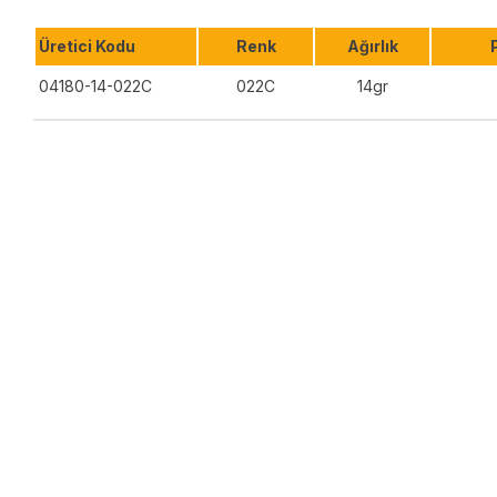
Üretici Kodu
Renk
Ağırlık
04180-14-022C
022C
14gr