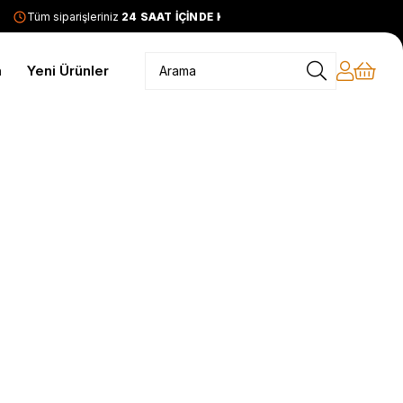
Tüm siparişleriniz
24 SAAT İÇİNDE KARGODA
2399 TL ve ü
m
Yeni Ürünler