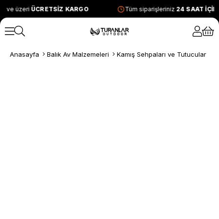
L ve üzeri
ÜCRETSİZ KARGO
Tüm siparişleriniz
24 SAAT İÇİ
Anasayfa
Balık Av Malzemeleri
Kamış Sehpaları ve Tutucular
K